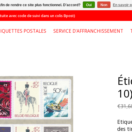
afin de rendre ce site plus fonctionnel. D'accord?
Oui
Non
En savoir p
e avec code de suivi dans un colis Bpost)
TIQUETTES POSTALES
SERVICE D'AFFRANCHISSEMENT
Ét
10)
€31,6
Etiqu
des ti