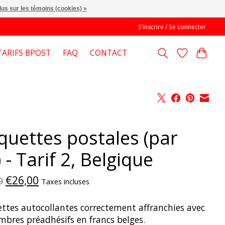
lus sur les témoins (cookies) »
S’inscrire / Se connecter
TARIFS BPOST
FAQ
CONTACT
iquettes postales (par
 - Tarif 2, Belgique
€26,00
0
Taxes incluses
ettes autocollantes correctement affranchies avec
mbres préadhésifs en francs belges.