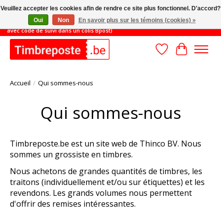
Veuillez accepter les cookies afin de rendre ce site plus fonctionnel. D'accord?
Oui
Non
En savoir plus sur les témoins (cookies) »
JUSQU'AU 31/8: MONTANT MINIMUM DE COMMANDE 45€ (livraison gratuite
avec code de suivi dans un colis Bpost)
Liste de souhait
Panier
Accueil
/
Qui sommes-nous
Qui sommes-nous
Timbreposte.be est un site web de Thinco BV. Nous
sommes un grossiste en timbres.
Nous achetons de grandes quantités de timbres, les
traitons (individuellement et/ou sur étiquettes) et les
revendons. Les grands volumes nous permettent
d'offrir des remises intéressantes.