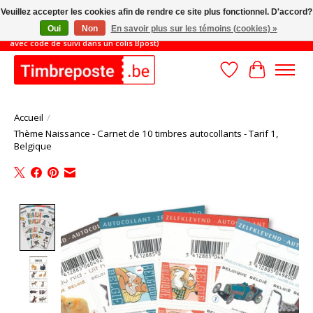
Veuillez accepter les cookies afin de rendre ce site plus fonctionnel. D'accord?
Oui
Non
En savoir plus sur les témoins (cookies) »
JUSQU'AU 31/8: MONTANT MINIMUM DE COMMANDE 45€ (livraison gratuite
avec code de suivi dans un colis Bpost)
Liste de souhait
Panier
Accueil
/
Thème Naissance - Carnet de 10 timbres autocollants - Tarif 1,
Belgique
Product image slideshow Items