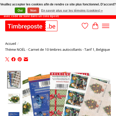
Veuillez accepter les cookies afin de rendre ce site plus fonctionnel. D'accord?
Oui
Non
En savoir plus sur les témoins (cookies) »
JUSQU'AU 31/8: MONTANT MINIMUM DE COMMANDE 45€ (livraison gratuite
avec code de suivi dans un colis Bpost)
Liste de souhait
Panier
Accueil
/
Thème NOËL - Carnet de 10 timbres autocollants - Tarif 1, Belgique
Product image slideshow Items