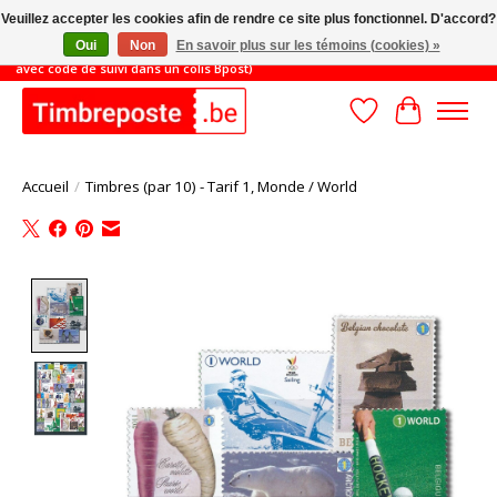
Veuillez accepter les cookies afin de rendre ce site plus fonctionnel. D'accord?
Oui
Non
En savoir plus sur les témoins (cookies) »
JUSQU'AU 31/8: MONTANT MINIMUM DE COMMANDE 45€ (livraison gratuite
avec code de suivi dans un colis Bpost)
Liste de souhait
Panier
Accueil
/
Timbres (par 10) - Tarif 1, Monde / World
Product image slideshow Items